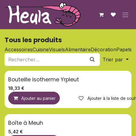
Se rendre au contenu
Tous les produits
Accessoires
Cuisine
Visuels
Alimentaire
Décoration
Papeteri
Trier par
Bouteille isotherme Yrpleut
18,33
€
Ajouter au panier
Ajouter à la liste de souh
Boîte à Meuh
5,42
€