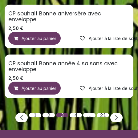
CP souhait Bonne aniversère avec
enveloppe
2,50
€
Ajouter au panier
Ajouter à la liste de souh
CP souhait Bonne année 4 saisons avec
enveloppe
2,50
€
Ajouter au panier
Ajouter à la liste de souh
1
2
3
4
…
21