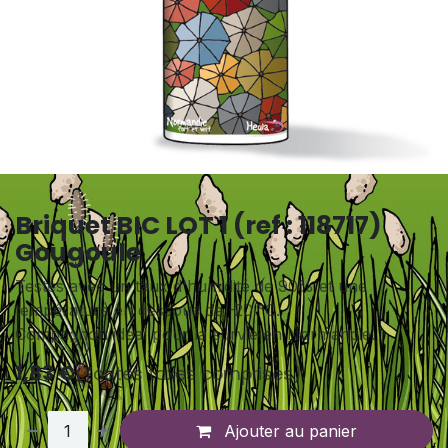
Briquet BIC LOT 1 (ref : 118717)
Gougoule
Testés avec un taux d'humidité de 90% et une
température en dessous de -20 °C.
Compagnon idéal pour la survie en Normandie.
1,83
€
(Toutes taxes comprises)
Ajouter au panier