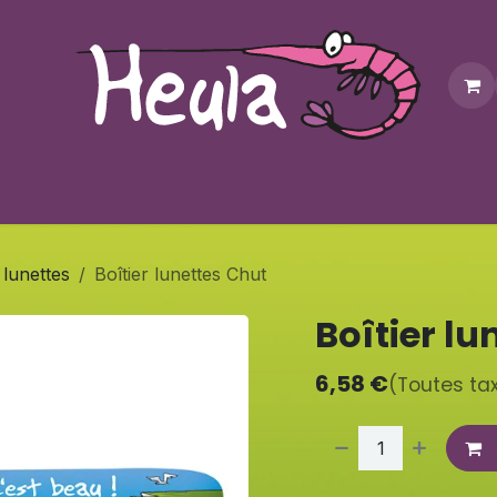
Personnalisation
Contactez-nous
Bonus
Notre bouti
 lunettes
Boîtier lunettes Chut
Boîtier lu
6,58
€
(Toutes ta