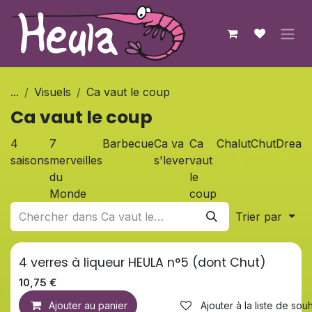
Se rendre au contenu
...
Visuels
Ca vaut le coup
Ca vaut le coup
4
7
Barbecue
Ca va
Ca
Chalut
Chut
Dream
saisons
merveilles
s'lever
vaut
du
le
Monde
coup
Trier par
4 verres à liqueur HEULA n°5 (dont Chut)
Nouveau !
10,75
€
Ajouter au panier
Ajouter à la liste de souh