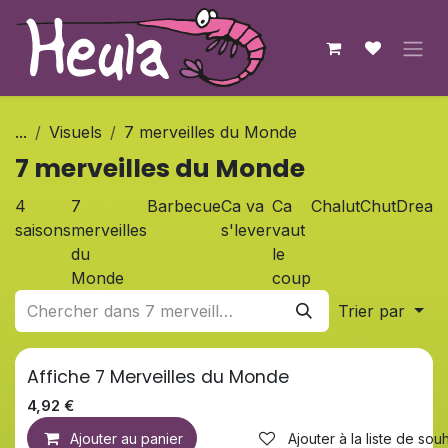
Se rendre au contenu
...
Visuels
7 merveilles du Monde
7 merveilles du Monde
4
7
Barbecue
Ca va
Ca
Chalut
Chut
Dream
saisons
merveilles
s'lever
vaut
du
le
Monde
coup
Trier par
Affiche 7 Merveilles du Monde
4,92
€
Ajouter au panier
Ajouter à la liste de souh