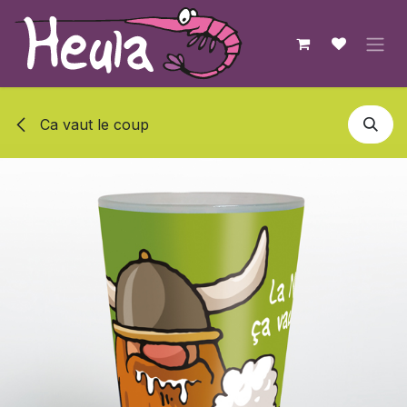
Se rendre au contenu
Ca vaut le coup