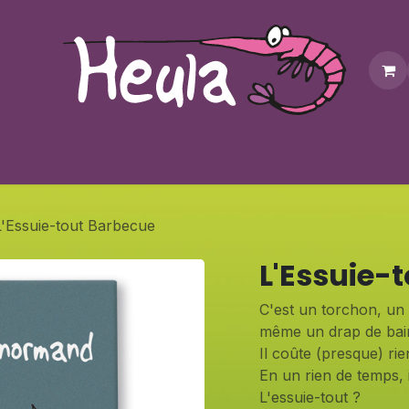
Personnalisation
Contactez-nous
Bonus
Notre bouti
L'Essuie-tout Barbecue
L'Essuie-
C'est un torchon, un 
même un drap de bain 
Il coûte (presque) rien
En un rien de temps, i
L'essuie-tout ?