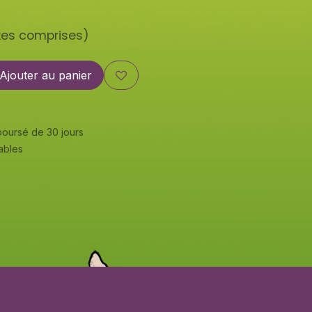
xes comprises)
Ajouter au panier
mboursé de 30 jours
rables