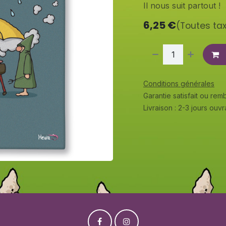
Il nous suit partout !
6,25
€
(Toutes ta
Conditions générales
Garantie satisfait ou re
Livraison : 2-3 jours ouv