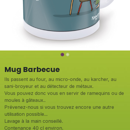
Mug Barbecue
Ils passent au four, au micro-onde, au karcher, au
sani-broyeur et au détecteur de métaux.
Vous pouvez donc vous en servir de ramequins ou de
moules à gâteaux..
Prévenez-nous si vous trouvez encore une autre
utilisation possible...
Lavage à la main conseillé.
Contenance 40 cl environ.