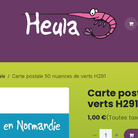
Personnalisation
Contactez-nous
Bonus
Notre bouti
ale
Carte postale 50 nuances de verts H291
Carte pos
verts H29
1,00
€
(Toutes ta