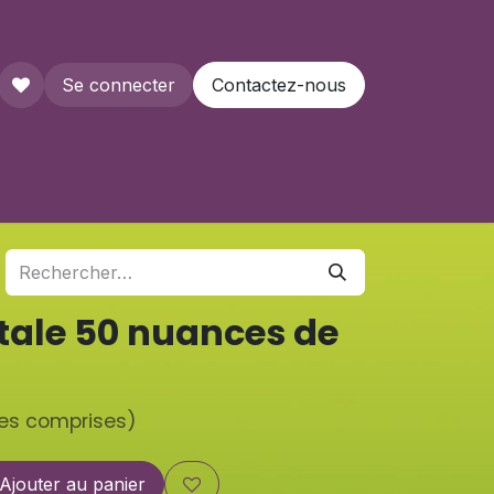
Se connecter
Contactez-nous
que
tale 50 nuances de
1
xes comprises)
Ajouter au panier