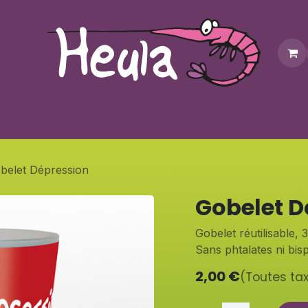
Personnalisation
Contactez-nous
Bonus
Notre bouti
belet Dépression
Gobelet D
Gobelet réutilisable, 3
Sans phtalates ni bis
2,00
€
(Toutes ta