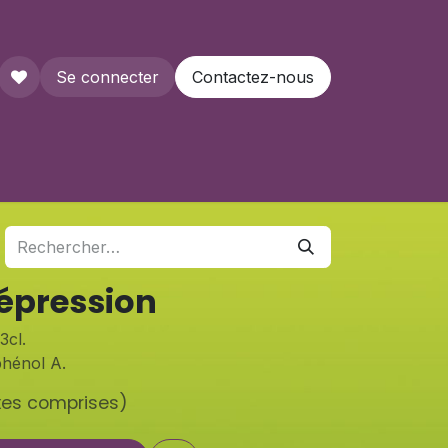
Se connecter
Contactez-nous
que
épression
3cl.
phénol A.
xes comprises)