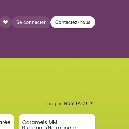
Se connecter
Contactez-nous
que
Nom (A-Z)
Trier par:
arée
Caramels MM
Bretagne/Normandie