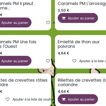
mels PM Il pleut
Caramels PM L'arrosag
me...
3,50
€
€
 la liste de souhaits
Ajouter au panier
Ajouter au panier
Ajouter à la liste de souhaits
amels PM Une fois
Emietté de thon aux
 l'Ouest
poivrons
€
4,64
€
 la liste de souhaits
Ajouter au panier
Ajouter à la liste de souhaits
Ajouter à la liste
ettes de crevettes rôties
Rillettes de crevettes à
idre
coriandre
€
4,64
€
 la liste de souhaits
Ajouter à la liste de souhaits
Ajouter au panier