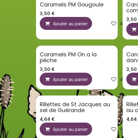
Caramels PM Gougoule
Cara
com
3,50
€
3,50
Ajouter au panier
Ajouter à
Caramels PM On a la
Car
pêche
dans
3,50
€
3,50
Ajouter au panier
Ajouter à
Rillettes de St Jacques au
Rill
sel de Guérande
au c
4,64
€
4,64
Ajouter au panier
Ajouter à