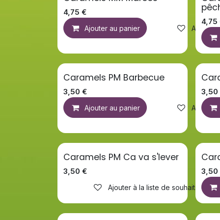
pêc
4,75
€
4,75
Ajouter au panier
Ajouter à
Caramels PM Barbecue
Car
3,50
€
3,50
Ajouter au panier
Ajouter à
Caramels PM Ca va s'lever
Car
3,50
€
3,50
Ajouter à la liste de souhaits