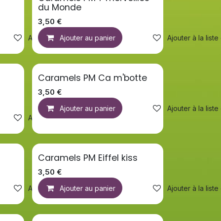
du Monde
3,50
€
Ajouter à la liste de souhaits
Ajouter au panier
Ajouter à la list
Caramels PM Ca m'botte
3,50
€
Ajouter au panier
Ajouter à la list
Ajouter à la liste de souhaits
Caramels PM Eiffel kiss
3,50
€
Ajouter à la liste de souhaits
Ajouter au panier
Ajouter à la list