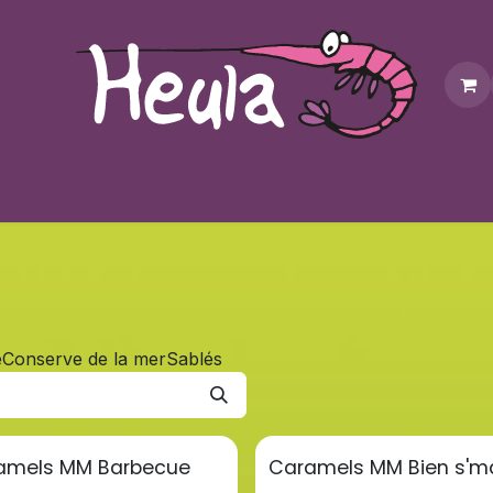
Personnalisation
Contactez-nous
Bonus
Notre bouti
e
Conserve de la mer
Sablés
amels MM Barbecue
Caramels MM Bien s'm