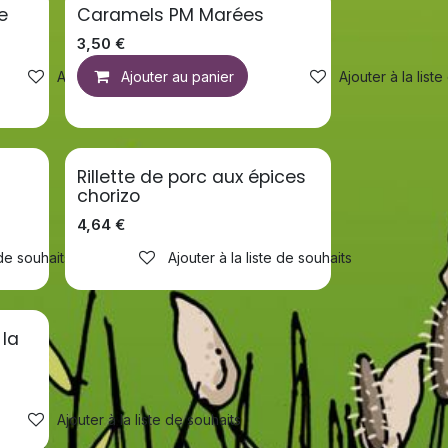
e
Caramels PM Marées
3,50
€
Ajouter à la liste de souhaits
Ajouter au panier
Ajouter à la list
Rillette de porc aux épices
chorizo
4,64
€
 de souhaits
Ajouter à la liste de souhaits
 la
Ajouter à la liste de souhaits