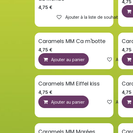
4,75
4,75
€
Ajouter à la liste de souhaits
Caramels MM Ca m'botte
Car
4,75
€
4,75
Ajouter au panier
Ajouter à
Caramels MM Eiffel kiss
Car
4,75
€
4,75
Ajouter au panier
Ajouter à
Caramels MM Marées
Car