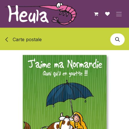
Se rendre au contenu
Carte postale