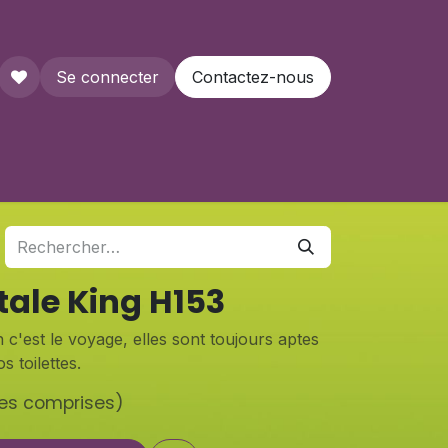
Se connecter
Contactez-nous
que
tale King H153
 c'est le voyage, elles sont toujours aptes
s toilettes.
xes comprises)