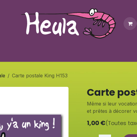
Personnalisation
Contactez-nous
Bonus
Notre bouti
ale
Carte postale King H153
Carte pos
Même si leur vocation
et prêtes à décorer vo
1,00
€
(Toutes ta