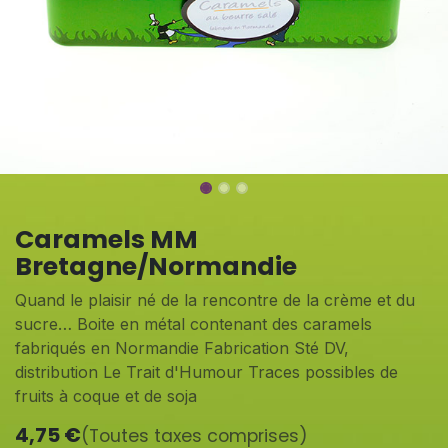
Caramels MM
Bretagne/Normandie
Quand le plaisir né de la rencontre de la crème et du
sucre… Boite en métal contenant des caramels
fabriqués en Normandie Fabrication Sté DV,
distribution Le Trait d'Humour Traces possibles de
fruits à coque et de soja
4,75
€
(Toutes taxes comprises)