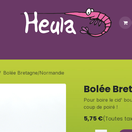
Personnalisation
Contactez-nous
Bonus
Notre bouti
Bolée Bretagne/Normandie
Bolée Br
Pour boire le cid' bou
coup de poiré !
5,75
€
(Toutes ta