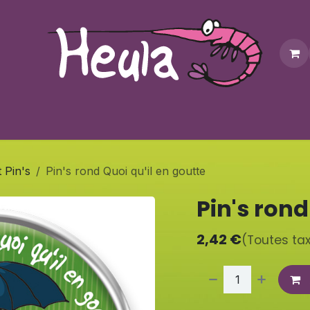
Personnalisation
Contactez-nous
Bonus
Notre bouti
 Pin's
Pin's rond Quoi qu'il en goutte
Pin's rond
2,42
€
(Toutes ta