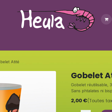
Personnalisation
Contactez-nous
Bonus
Notre bouti
belet Atité
Gobelet A
Gobelet réutilisable, 3
Sans phtalates ni bis
2,00
€
(Toutes ta