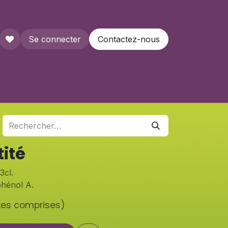
Se connecter
Contactez-nous
que
tité
3cl.
phénol A.
xes comprises)