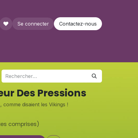
Se connecter
Contactez-nous
que
ur Des Pressions
 comme disaient les Vikings !
xes comprises)