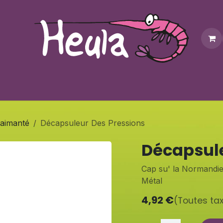
Personnalisation
Contactez-nous
Bonus
Notre bouti
aimanté
Décapsuleur Des Pressions
Décapsule
Cap su' la Normandie,
Métal
4,92
€
(Toutes ta