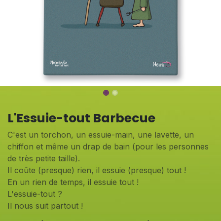
L'Essuie-tout Barbecue
C'est un torchon, un essuie-main, une lavette, un
chiffon et même un drap de bain (pour les personnes
de très petite taille).
Il coûte (presque) rien, il essuie (presque) tout !
En un rien de temps, il essuie tout !
L'essuie-tout ?
Il nous suit partout !