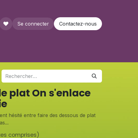
Se connecter
Contactez-nous
que
e plat On s'enlace
ie
t hésité entre faire des dessous de plat
s...
xes comprises)