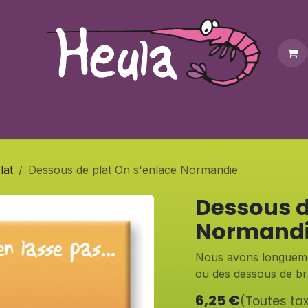
Personnalisation
Contactez-nous
Bonus
Notre bouti
lat
Dessous de plat On s'enlace Normandie
Dessous d
Normand
Nous avons longuemen
ou des dessous de bra
6,25
€
(Toutes ta