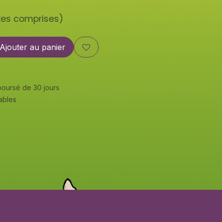
xes comprises)
Ajouter au panier
mboursé de 30 jours
rables