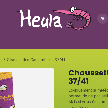
Personnalisation
Contactez-nous
Bonus
Notre bouti
s
Chaussettes Camemberts 37/41
Chausset
37/41
Logiquement la météo
permet de ne pas util
Mais si vous êtes ame
vous être utiles !