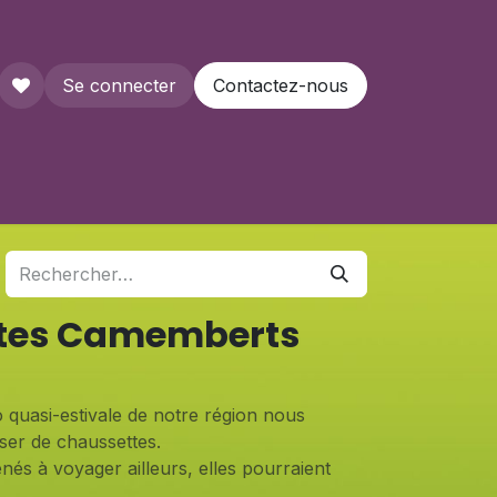
Se connecter
Contactez-nous
que
tes Camemberts
 quasi-estivale de notre région nous
iser de chaussettes.
nés à voyager ailleurs, elles pourraient