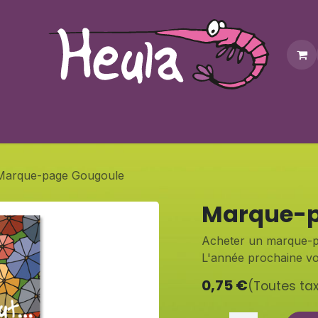
Personnalisation
Contactez-nous
Bonus
Notre bouti
Marque-page Gougoule
Marque-p
Acheter un marque-pag
L'année prochaine vo
0,75
€
(Toutes ta