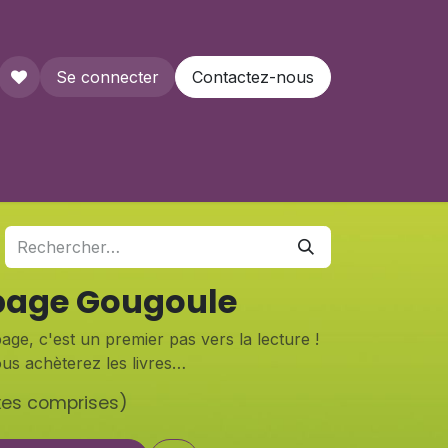
Se connecter
Contactez-nous
que
age Gougoule
e, c'est un premier pas vers la lecture !
us achèterez les livres…
xes comprises)