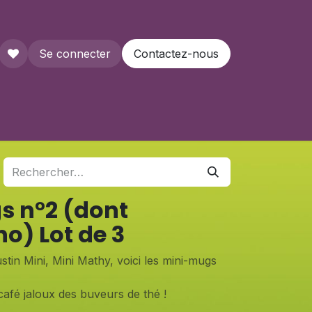
Se connecter
Contactez-nous
que
s n°2 (dont
o) Lot de 3
stin Mini, Mini Mathy, voici les mini-mugs
afé jaloux des buveurs de thé !