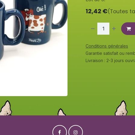
12,42
€
(Toutes t
Conditions générales
Garantie satisfait ou re
Livraison : 2-3 jours ouv