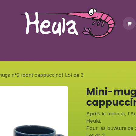
Personnalisation
Contactez-nous
Bonus
Notre bouti
mugs n°2 (dont cappuccino) Lot de 3
Mini-mug
cappuccin
Après le minibus, l'Au
Heula.
Pour les buveurs de c
Lot de 3.