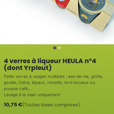
4 verres à liqueur HEULA n°4
(dont Yrpleut)
Petits verres à usages multiples : eau-de-vie, gnôle,
goutte, Calva, liqueur, rincette, tord-boyaux ou
pousse-café...
Lavage à la main uniquement
10,75
€
(Toutes taxes comprises)