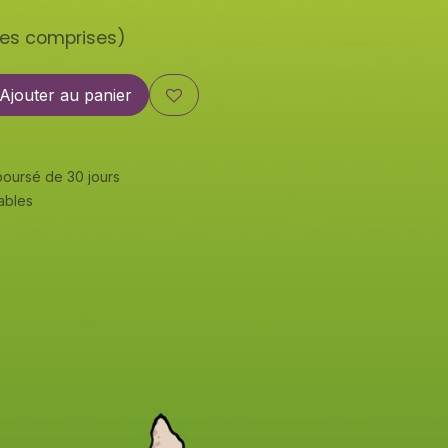
xes comprises)
Ajouter au panier
mboursé de 30 jours
rables