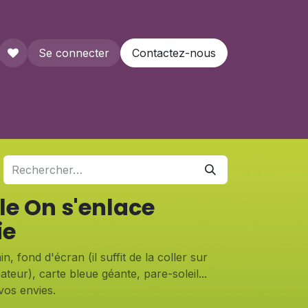
Se connecter
Contactez-nous
que
le On s'enlace
ie
n, fond d'écran (il suffit de la coller sur
ateur), carte bleue géante, pare-soleil...
vos envies.