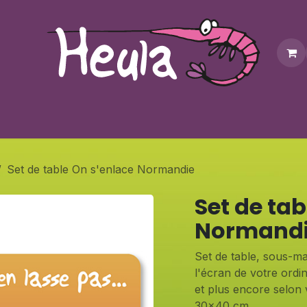
Personnalisation
Contactez-nous
Bonus
Notre bouti
Set de table On s'enlace Normandie
Set de tab
Normand
Set de table, sous-mai
l'écran de votre ordin
et plus encore selon 
30x40 cm