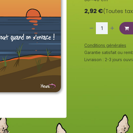
2,92
€
(Toutes ta
Conditions générales
Garantie satisfait ou re
Livraison : 2-3 jours ouv