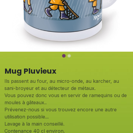
Mug Pluvieux
Ils passent au four, au micro-onde, au karcher, au
sani-broyeur et au détecteur de métaux.
Vous pouvez donc vous en servir de ramequins ou de
moules à gâteaux..
Prévenez-nous si vous trouvez encore une autre
utilisation possible...
Lavage à la main conseillé.
Contenance 40 cl environ.