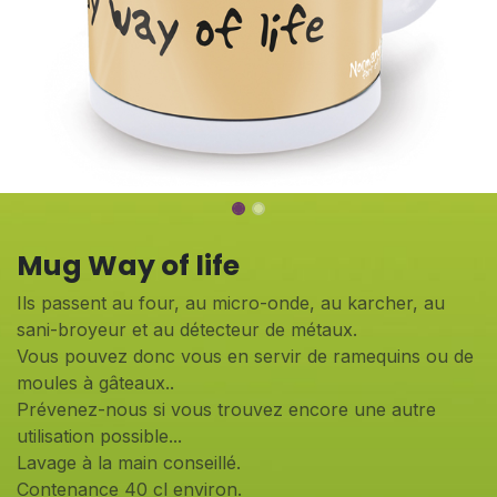
Mug Way of life
Ils passent au four, au micro-onde, au karcher, au
sani-broyeur et au détecteur de métaux.
Vous pouvez donc vous en servir de ramequins ou de
moules à gâteaux..
Prévenez-nous si vous trouvez encore une autre
utilisation possible...
Lavage à la main conseillé.
Contenance 40 cl environ.