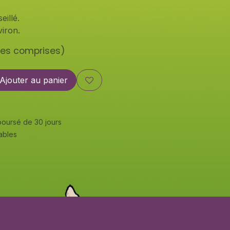
eillé.
iron.
xes comprises)
Ajouter au panier
mboursé de 30 jours
rables