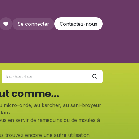
Se connecter
Contactez-nous
que
eut comme...
au micro-onde, au karcher, au sani-broyeur
taux.
us en servir de ramequins ou de moules à
s trouvez encore une autre utilisation