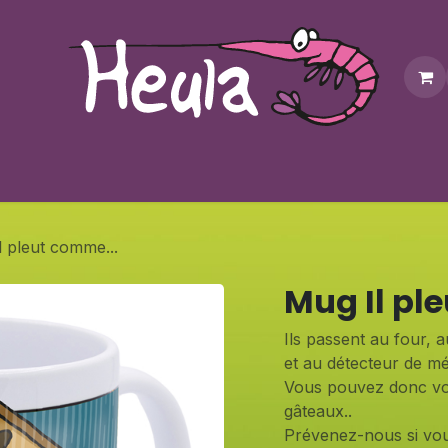
Personnalisation
Contactez-nous
Bonus
Notre bouti
l pleut comme...
Mug Il pl
Ils passent au four, 
et au détecteur de mé
Vous pouvez donc vo
gâteaux..
Prévenez-nous si vou