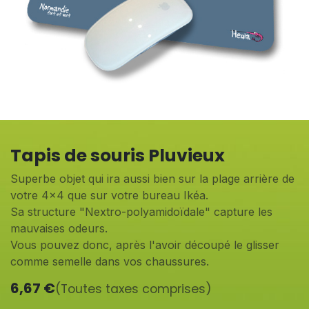
Tapis de souris Pluvieux
Superbe objet qui ira aussi bien sur la plage arrière de
votre 4x4 que sur votre bureau Ikéa.
Sa structure "Nextro-polyamidoïdale" capture les
mauvaises odeurs.
Vous pouvez donc, après l'avoir découpé le glisser
comme semelle dans vos chaussures.
6,67
€
(Toutes taxes comprises)