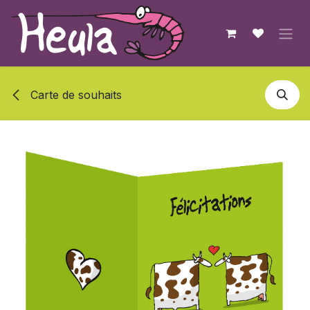
Se rendre au contenu
Carte de souhaits