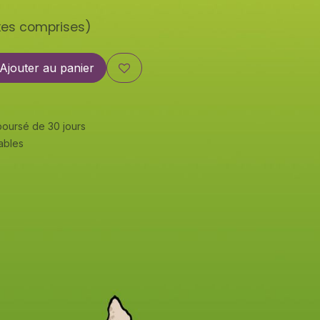
xes comprises)
Ajouter au panier
mboursé de 30 jours
rables