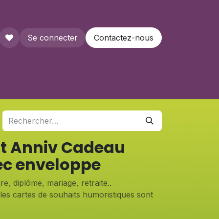
Se connecter
Contactez-nous
que
it Anniv Cadeau
ec enveloppe
e, diplôme, mariage, retraite..
, les cartes de souhaits humoristiques sont