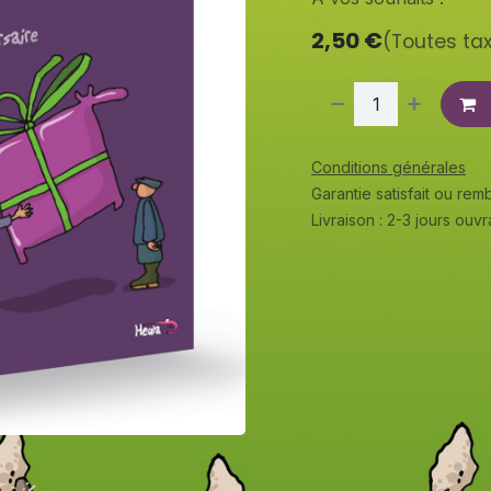
2,50
€
(Toutes ta
Conditions générales
Garantie satisfait ou re
Livraison : 2-3 jours ouv