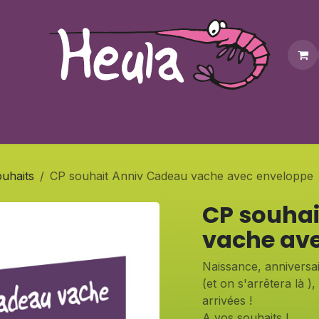
Personnalisation
Contactez-nous
Bonus
Notre bouti
ouhaits
CP souhait Anniv Cadeau vache avec enveloppe
CP souha
vache av
Naissance, anniversair
(et on s'arrêtera là )
arrivées !
A vos souhaits !